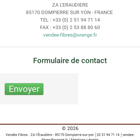
ZA L'ERAUDIERE
85170 DOMPIERRE SUR YON - FRANCE
TEL : +33 (0) 2 51 94 71 14
FAX : +33 (0) 2 53 88 80 60
vendee-fibres@orange.fr
Formulaire de contact
Envoyer
Créateur de formulaires Joomla!
by Jooml
© 2026
Vendée Fibres : ZA l'Éraudière - 85170 Dompierre-sur-yon
│
02 51 94 71 14
│
vendee-
fibres@orange.fr
│
Mentions Légales